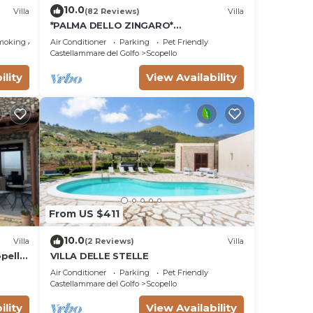
10.0
Villa
(82 Reviews)
Villa
*PALMA DELLO ZINGARO*
SPECTACULAR VIEW *SPA* *HEATED
moking Area
Air Conditioner
Parking
Pet Friendly
POOL*
Castellammare del Golfo
Scopello
ility
View Availability
From US $411
10.0
Villa
(2 Reviews)
Villa
opello
VILLA DELLE STELLE
a.
Air Conditioner
Parking
Pet Friendly
Castellammare del Golfo
Scopello
ility
View Availability