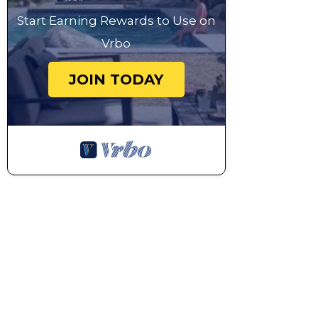
Start Earning Rewards to Use on
Vrbo
JOIN TODAY