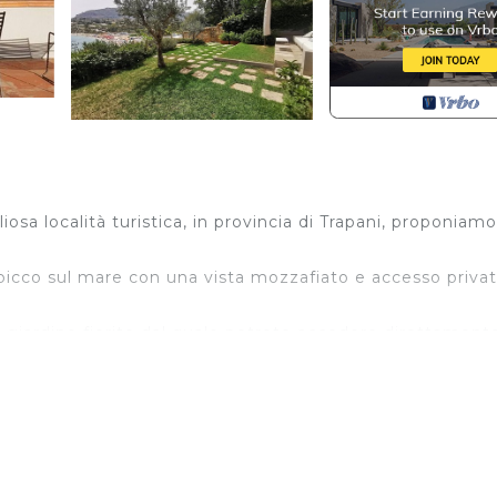
iosa località turistica, in provincia di Trapani, proponiamo
 a picco sul mare con una vista mozzafiato e accesso priva
 giardino fiorito dal quale potrete accedere direttament
 e piante mediterranee.
lo scivolo privato sugli scogli o dalla spiaggia di ghiaia.
he si apre su una grande terrazza e sul giardino.
cucina a giorno, per la prima colazione, da qui si accede 
 una scala di legno porta alla mansarda con una camera