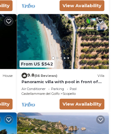
ility
View Availability
imum
us
dered
lla
From US $542
9.8
House
(56 Reviews)
Villa
Panoramic villa with pool in front of
the beach
Air Conditioner
Parking
Pool
Castellammare del Golfo
Scopello
ility
View Availability