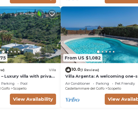
375
From US $1,082
10.0
ew)
Villa
(1 Review)
– Luxury villa with private
Villa Argenta: A welcoming one-s
villa in a quiet position, located 
Parking
Pool
Air Conditioner
Parking
Pet Friendly
hillside above the sea, with Free 
 Golfo
Scopello
Castellammare del Golfo
Scopello
View Availability
View Availab