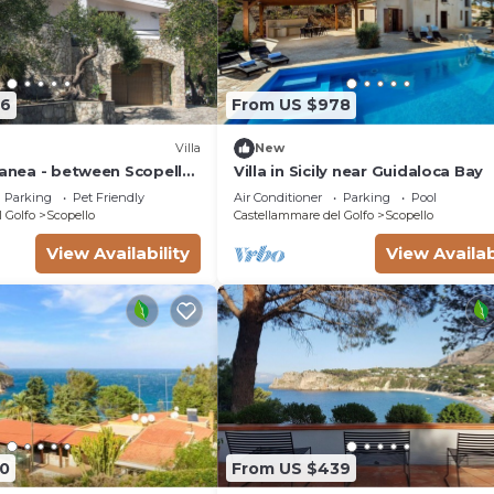
66
From US $978
Villa
New
ranea - between Scopello
Villa in Sicily near Guidaloca Bay
aro Reserve
Parking
Pet Friendly
Air Conditioner
Parking
Pool
 Golfo
Scopello
Castellammare del Golfo
Scopello
View Availability
View Availab
0
From US $439