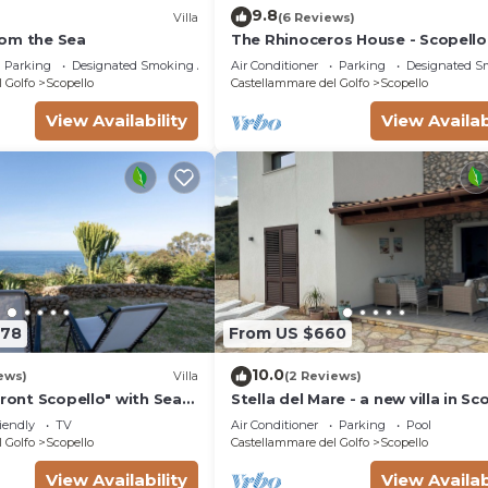
9.8
Villa
(6 Reviews)
om the Sea
The Rhinoceros House - Scopello
Parking
Designated Smoking Area
Air Conditioner
Parking
Designated S
 Golfo
Scopello
Castellammare del Golfo
Scopello
View Availability
View Availab
278
From US $660
10.0
ews)
Villa
(2 Reviews)
Front Scopello" with Sea
Stella del Mare - a new villa in Sc
 Beach Access, Garden,
with a spectacular view of the se
iendly
TV
Air Conditioner
Parking
Pool
 Golfo
Scopello
Castellammare del Golfo
Scopello
View Availability
View Availab