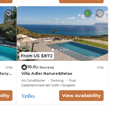
From US $872
10.0
Villa
(1 Review)
Villa
tory
Villa Adler Nature&Relax
on a
Air Conditioner
Parking
Pool
WI-FI.
Castellammare del Golfo
Scopello
ility
View Availability