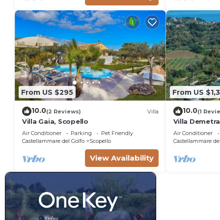
From US $295
From US $1,
10.0
10.0
(2 Reviews)
Villa
(1 Revi
Villa Gaia, Scopello
Villa Demetra 
pool
Air Conditioner
Parking
Pet Friendly
Air Conditioner
Castellammare del Golfo
Scopello
Castellammare del
View Availability