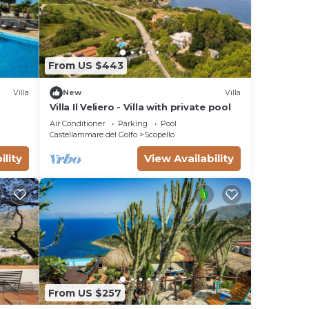
From US $443
Villa
New
Villa
Villa Il Veliero - Villa with private pool
Air Conditioner
Parking
Pool
Castellammare del Golfo
Scopello
ility
View Availability
From US $257