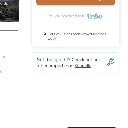
You will be redirected to
Hot Deal - It has been viewed 118 times
today
 in
Not the right fit? Check out our
other properties in
Scopello
to
e a
ad un