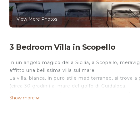
View More Photos
3 Bedroom Villa in Scopello
In un angolo magico della Sicilia, a Scopello, meravigl
affitto una bellissima villa sul mare.
La villa, bianca, in puro stile mediterraneo, si trova
(circa 30 gradini) al mare del golfo di Guidaloca.
Nell'ampio spazio esterno, troverete un meraviglioso
Show more
mare, con un piacevole percorso, in mezzo ad alberi
Potrete scegliere di tuffarvi nel meraviglioso mare dal
La villa ha un bellissimo soggiorno con una vetrata c
Direttamente dalla terrazza si entra in un living con 
bagno con doccia e ad una camera con letto singolo;