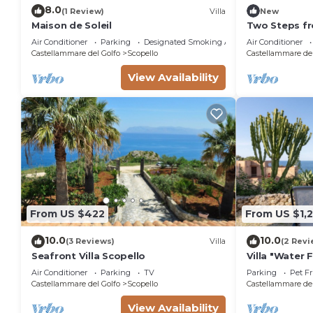
8.0
(1 Review)
Villa
New
Maison de Soleil
Two Steps fr
Air Conditioner
Parking
Designated Smoking Area
Air Conditioner
Castellammare del Golfo
Scopello
Castellammare del
View Availability
From US $422
From US $1,
10.0
10.0
(3 Reviews)
Villa
(2 Revi
Seafront Villa Scopello
Villa "Water 
View, Private
Air Conditioner
Parking
TV
Parking
Pet Fr
and Wi-Fi
Castellammare del Golfo
Scopello
Castellammare del
View Availability