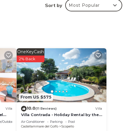
Sort by
Most Popular
iesta
OneKeyCash
2% Back
auto,
i c’è
From US $575
10.0
Villa
(11 Reviews)
Villa
el
Villa Contrada - Holiday Rental by the
Sea with swimming pool in Scopello,
s Air
e/Outdoor Cooking
Air Conditioner
Parking
Pool
Sicily
Castellammare del Golfo
Scopello