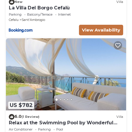
New
Villa
La Villa Del Borgo Cefalù
Parking
Balcony/Terrace
Internet
Cefalu
Sant'Ambrogio
View Availability
US $782
6.0
(1 Review)
Villa
Relax at the Swimming Pool by Wonderful
Italy
Air Conditioner
Parking
Pool