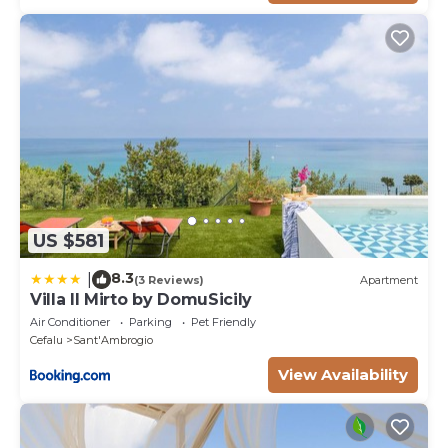
US $581
8.3
|
(3 Reviews)
Apartment
Villa Il Mirto by DomuSicily
Air Conditioner
Parking
Pet Friendly
Cefalu
Sant'Ambrogio
View Availability