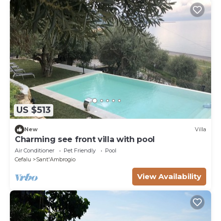
US $513
New
Villa
Charming see front villa with pool
Air Conditioner
Pet Friendly
Pool
Cefalu
Sant'Ambrogio
View Availability