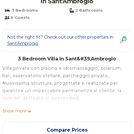
in Sant'Ambrogio
3 Bedrooms
2 Bathrooms
6 Guests
Not the right fit? Check out our other properties in
Sant'Ambrogio
3 Bedroom Villa in Sant&#39;Ambrogio
Villa privata con piscina e idromassaggio, solarium,
bar, osservatorio stellare, parcheggio privato,
Nuovissima struttura, progettata e realizzata per
garantire un impeccabile permanenza al cliente, la
cura del dettaglio vi sorprenderà.
L'alloggio
Show more
Villa privata con idro-pool, solarium, bar, osservatorio
stellare, parcheggio privato,
Nuovissima struttura, progettata e realizzata per
Compare Prices