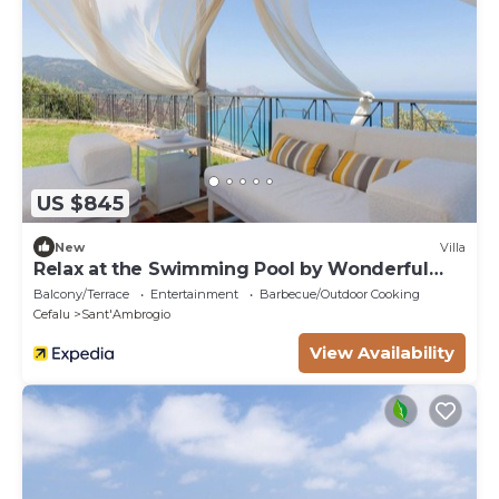
US $845
New
Villa
Relax at the Swimming Pool by Wonderful
Italy
Balcony/Terrace
Entertainment
Barbecue/Outdoor Cooking
Cefalu
Sant'Ambrogio
View Availability