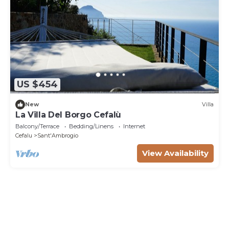
US $454
New
Villa
La Villa Del Borgo Cefalù
Balcony/Terrace
Bedding/Linens
Internet
Cefalu
Sant'Ambrogio
View Availability