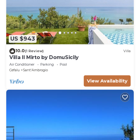
US $943
10.0
(1 Review)
Villa
Villa Il Mirto by DomuSicily
Air Conditioner
Parking
Pool
Cefalu
Sant'Ambrogio
View Availability