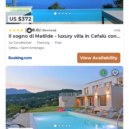
US $372
8.0
|
(1 Review)
Villa
Il sogno di Matilde - luxury villa in Cefalù con
piscina privata e panorama mozzafiato
Air Conditioner
Parking
Pool
Cefalu
Sant'Ambrogio
View Availability