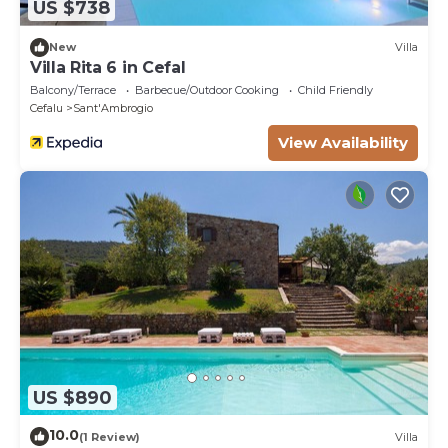
US $738
New
Villa
Villa Rita 6 in Cefal
Balcony/Terrace
Barbecue/Outdoor Cooking
Child Friendly
Cefalu
Sant'Ambrogio
View Availability
US $890
10.0
(1 Review)
Villa