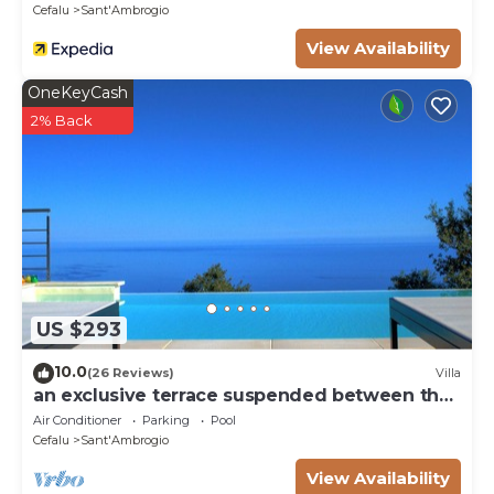
Cefalu
Sant'Ambrogio
View Availability
OneKeyCash
2% Back
US $293
10.0
(26 Reviews)
Villa
an exclusive terrace suspended between the
sea and the forest
Air Conditioner
Parking
Pool
Cefalu
Sant'Ambrogio
View Availability