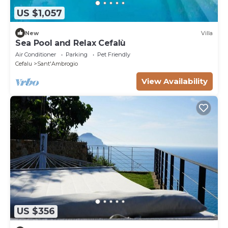
US $1,057
New
Villa
Sea Pool and Relax Cefalù
Air Conditioner
Parking
Pet Friendly
Cefalu
Sant'Ambrogio
View Availability
US $356