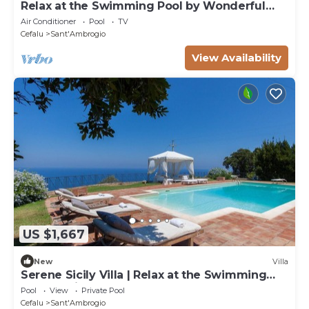
Relax at the Swimming Pool by Wonderful
Italy
Air Conditioner
Pool
TV
Cefalu
Sant'Ambrogio
View Availability
US $1,667
New
Villa
Serene Sicily Villa | Relax at the Swimming
Pool by Villamore | 5 Bedrooms
Pool
View
Private Pool
Cefalu
Sant'Ambrogio