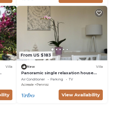
From US $183
Villa
New
Villa
Panoramic single relaxation house
The
with hydro bath
Air Conditioner
Parking
TV
Acireale
Pennisi
ility
View Availability