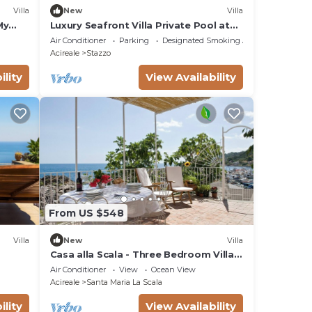
Villa
New
Villa
My
Luxury Seafront Villa Private Pool at
just 20 mt from the Sea
Air Conditioner
Parking
Designated Smoking Area
Acireale
Stazzo
ility
View Availability
From US $548
Villa
New
Villa
Casa alla Scala - Three Bedroom Villa,
Sleeps 6
Air Conditioner
View
Ocean View
Acireale
Santa Maria La Scala
ility
View Availability