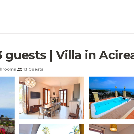
3 guests | Villa in Acire
throoms
13 Guests