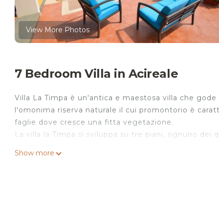
View More Photos
7 Bedroom Villa in Acireale
Villa La Timpa è un'antica e maestosa villa che gode 
l'omonima riserva naturale il cui promontorio è cara
faglie dove cresce una fitta vegetazione.
La villa la Timpa si sviluppa su tre piani, ognuno dei
che puoi vedere sia la montagna che il mare. L'ester
Show more
caratterizzata da un ampio patio con vasca idromassa
giornate estive, bevendo un bicchiere di vino e gode
Interni: La villa si sviluppa su tre piani. Al piano terr
bagno e due ampi soggiorni con tavolo da biliardo. Il
composto da una moderna cucina ben attrezzata con