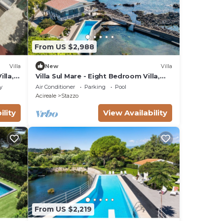
From US $2,988
Villa
New
Villa
lla,
Villa Sul Mare - Eight Bedroom Villa,
Sleeps 16
y
Air Conditioner
Parking
Pool
Acireale
Stazzo
ility
View Availability
From US $2,219