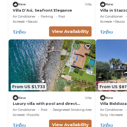
New
Villa
New
Villa D’Aci, Seafront Elegance
Villa in Staz
16
Air Conditioner
Parking
Pool
Air Conditioner
Acireale
Stazzo
Acireale
Stazzo
View Availability
From US $1,733
From US $81
New
Villa
New
Luxury villa with pool and direct
Villa Biddizz
access to the sea, Pozzillo
Air Conditioner
Pool
Designated Smoking Area
Air Conditioner
Acireale
Pozzillo
Sicily
Acireale
View Availability