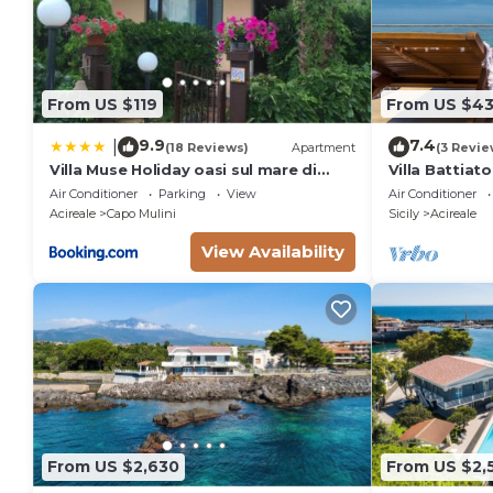
From US $119
From US $43
9.9
7.4
|
(18 Reviews)
Apartment
(3 Revie
Villa Muse Holiday oasi sul mare di
Villa Battiat
CapoMulini, Acireale - Sicilia, Italy
Air Conditioner
Parking
View
Air Conditioner
Locazione Turistica
Acireale
Capo Mulini
Sicily
Acireale
View Availability
From US $2,630
From US $2,