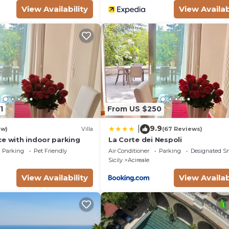
View Availability
View Availab
1
From US $250
9.9
|
ew)
Villa
(67 Reviews)
ce with indoor parking
La Corte dei Nespoli
Parking
Pet Friendly
Air Conditioner
Parking
Designated S
Sicily
Acireale
View Availability
View Availab