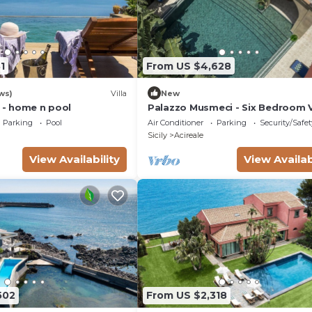
1
From US $4,628
ws)
Villa
New
o - home n pool
Palazzo Musmeci - Six Bedroom Vi
Sleeps 12
Parking
Pool
Air Conditioner
Parking
Security/Safet
Sicily
Acireale
View Availability
View Availab
502
From US $2,318