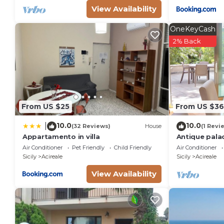
View Availability
OneKeyCash
2% Back
From US $25
From US $36
10.0
10.0
|
(32 Reviews)
House
(1 Revi
Appartamento in villa
Antique pala
Air Conditioner
Pet Friendly
Child Friendly
Air Conditioner
Sicily
Acireale
Sicily
Acireale
View Availability