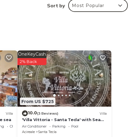
a
Sort by
Most Popular
o
un
OneKeyCash
el
2% Back
e
From US $725
10.0
Villa
(3 Reviews)
Villa
he sea
'Villa Vittoria - Santa Tecla' with Sea
View, Wi-Fi and Air Conditioning
ing
Child Friendly
Air Conditioner
Parking
Pool
Acireale
Santa Tecla