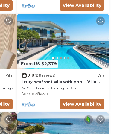
ility
View Availability
From US $2,379
9.0
Villa
(2 Reviews)
Villa
Lxury seafront villa with pool - VIlla
Isabella Di Casa In Sicilia
moking Area
Air Conditioner
Parking
Pool
Acireale
Stazzo
ility
View Availability