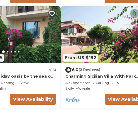
9
From US $192
9.0
Villa
(2 Reviews)
liday oasis by the sea of
Charming Sicilian Villa With Park
ireale Holiday Rental
Between Etna & Taormina Near 
Parking
View
Air Conditioner
Parking
TV
Sea.Free wifi
lini
Sicily
Acireale
View Availability
View Availab