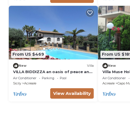
From US $469
From US $18
New
Villa
New
VILLA BIDDIZZA an oasis of peace and
Villa Muse Ho
relaxation
CapoMulini-Ac
Air Conditioner
Parking
Pool
Air Conditioner
Sicily
Acireale
Acireale
Capo Mu
View Availability