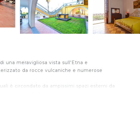
di una meravigliosa vista sull'Etna e
tterizzato da rocce vulcaniche e numerose
 quali è circondato da ampissimi spazi esterni da
no del piano terra è
ggio privata dove potersi rilassare durante le calde
ndosi la vista sul mare come se foste su una nave.
a c'è un'antica cucina Siciliana, una caratteristica cantina, 
 piano superiore, collegato da una grande scala in legno,
 una grande zona pranzo, tre ampie camere matrimonia