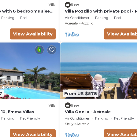
Villa
New
zo with 8 bedrooms sleeps
Villa Pozzillo with private pool - 
Rental Homes
Parking
Pool
Air Conditioner
Parking
Pool
Acireale
Pozzillo
View Availability
View Availab
7
From US $578
Villa
New
a 10, Emma Villas
Villa Odelia - Acireale
Parking
Pet Friendly
Air Conditioner
Parking
Pet Friendly
Sicily
Acireale
View Availability
View Availab