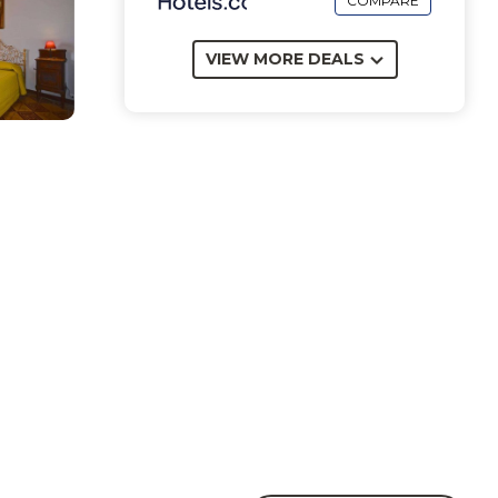
COMPARE
VIEW MORE DEALS
un
 è
li